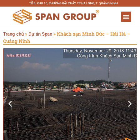
TỔ 3, KHU 10, PHƯỜNG BÃI CHÁY, TP HẠ LONG, T. QUẢNG NINH
TRANG CHỦ
GIỚI THIỆU
SẢN PHẨM
DỰ ÁN TIÊU BIỂU
NHÀ XƯỞNG SẢN XUẤT
»
»
Khách sạn Minh Đức – Hải Hà –
Trang chủ
Dự án Span
Quảng Ninh