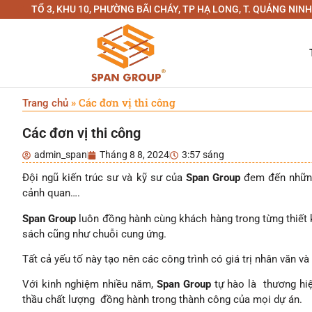
TỔ 3, KHU 10, PHƯỜNG BÃI CHÁY, TP HẠ LONG, T. QUẢNG NINH
»
Các đơn vị thi công
Trang chủ
Các đơn vị thi công
admin_span
Tháng 8 8, 2024
3:57 sáng
Đội ngũ kiến trúc sư và kỹ sư của
Span Group
đem đến những 
cảnh quan….
Span Group
luôn đồng hành cùng khách hàng trong từng thiết k
sách cũng như chuỗi cung ứng.
Tất cả yếu tố này tạo nên các công trình có giá trị nhân văn v
Với kinh nghiệm nhiều năm,
Span Group
tự hào là thương hi
thầu chất lượng đồng hành trong thành công của mọi dự án.