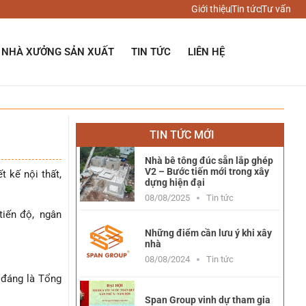
Giới thiệu
Tin tức
Tư vấn
NHÀ XƯỞNG SẢN XUẤT
TIN TỨC
LIÊN HỆ
TIN TỨC MỚI
Nhà bê tông đúc sẵn lắp ghép
V2 – Bước tiến mới trong xây
t kế nội thất,
dựng hiện đại
08/08/2025
Tin tức
 tiến độ, ngân
Những điểm cần lưu ý khi xây
nhà
08/08/2024
Tin tức
 đáng là Tổng
Span Group vinh dự tham gia