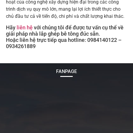
hoạt của công nghệ xây dựng hiện đại trong các công
trình dịch vụ quy mô lớn, mang lại lợi ích thiết thực cho
chủ đầu tư cả về tiến độ, chi phí và chất lượng khai thác.
Hãy
liên hệ
với chúng tôi để được tư vấn cụ thể về
giải pháp nhà lắp ghép bê tông đúc sẵn.
Hoặc liên hệ trực tiếp qua hotline: 0984140122 –
0934261889
FANPAGE